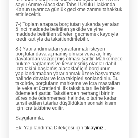
sayılı Amme Alacakları Tahsil Usulü Hakkında
Kanun uyarınca günlük gecikme zammı tahakkuk
ettirilecektir.
7-) Toplam anapara borç tutarı yukarıda yer alan
5 inci maddede belirtilen şekilde ve yine
maddede belirtilen süreleri geçmemek kaydıyla
kredi kartıyla da taksitlendirilebilir.
8-) Yapılandırmadan yararlanmak isteyen
borçlular dava açmamış olması veya açılmış
davalardan vazgeçmiş olması şarttır. Mahkemece
hükme bağlanmış ve kesinleşmiş olanlar dahil
icra takibi başlamış alacaklar için borçlunun
yapılandırmadan yararlanmak üzere başvurması
halinde davalar ve icra takipleri sonlandırılır. Bu
takdirde, borçluların mahkeme ve icra masrafları
ile vekalet ücretlerini, ilk taksit tutarı ile birlikte
ödemeleri şarttır. Taksitlerden herhangi birinin
süresinde ödenmemesi halinde, o tarihe kadar
tahsil edilen tutarlar düşüldükten sonraki kısım
için icra takibine edilir.
Saygılarımla,
Ek: Yapılandırma Dilekçesi için
tıklayınız..