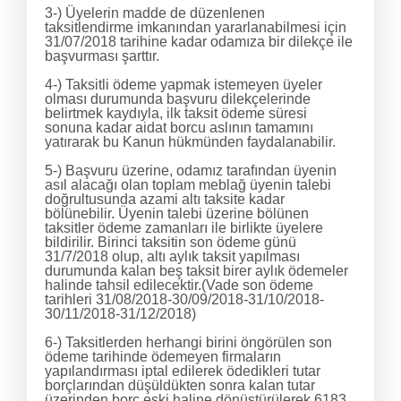
3-) Üyelerin madde de düzenlenen
taksitlendirme imkanından yararlanabilmesi için
31/07/2018 tarihine kadar odamıza bir dilekçe ile
başvurması şarttır.
4-) Taksitli ödeme yapmak istemeyen üyeler
olması durumunda başvuru dilekçelerinde
belirtmek kaydıyla, ilk taksit ödeme süresi
sonuna kadar aidat borcu aslının tamamını
yatırarak bu Kanun hükmünden faydalanabilir.
5-) Başvuru üzerine, odamız tarafından üyenin
asıl alacağı olan toplam meblağ üyenin talebi
doğrultusunda azami altı taksite kadar
bölünebilir. Üyenin talebi üzerine bölünen
taksitler ödeme zamanları ile birlikte üyelere
bildirilir. Birinci taksitin son ödeme günü
31/7/2018 olup, altı aylık taksit yapılması
durumunda kalan beş taksit birer aylık ödemeler
halinde tahsil edilecektir.(Vade son ödeme
tarihleri 31/08/2018-30/09/2018-31/10/2018-
30/11/2018-31/12/2018)
6-) Taksitlerden herhangi birini öngörülen son
ödeme tarihinde ödemeyen firmaların
yapılandırması iptal edilerek ödedikleri tutar
borçlarından düşüldükten sonra kalan tutar
üzerinden borç eski haline dönüştürülerek 6183