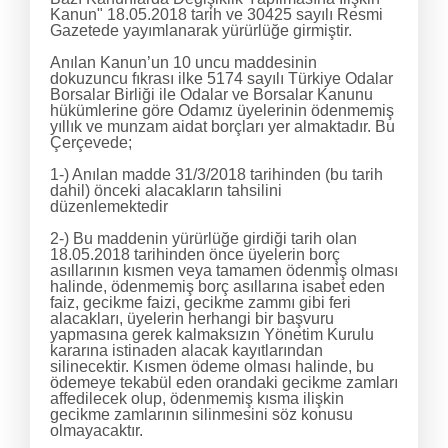
Kanun" 18.05.2018 tarih ve 30425 sayılı Resmi
Gazetede yayımlanarak yürürlüğe girmiştir.
Anılan Kanun’un 10 uncu maddesinin
dokuzuncu fıkrası ilke 5174 sayılı Türkiye Odalar
Borsalar Birliği ile Odalar ve Borsalar Kanunu
hükümlerine göre Odamız üyelerinin ödenmemiş
yıllık ve munzam aidat borçları yer almaktadır. Bu
Çerçevede;
1-) Anılan madde 31/3/2018 tarihinden (bu tarih
dahil) önceki alacakların tahsilini
düzenlemektedir
2-) Bu maddenin yürürlüğe girdiği tarih olan
18.05.2018 tarihinden önce üyelerin borç
asıllarının kısmen veya tamamen ödenmiş olması
halinde, ödenmemiş borç asıllarına isabet eden
faiz, gecikme faizi, gecikme zammı gibi feri
alacakları, üyelerin herhangi bir başvuru
yapmasına gerek kalmaksızın Yönetim Kurulu
kararına istinaden alacak kayıtlarından
silinecektir. Kısmen ödeme olması halinde, bu
ödemeye tekabül eden orandaki gecikme zamları
affedilecek olup, ödenmemiş kısma ilişkin
gecikme zamlarının silinmesini söz konusu
olmayacaktır.