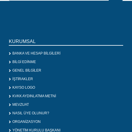
KURUMSAL
BANKA VE HESAP BİLGİLERİ
BİLGİ EDİNME
GENEL BİLGİLER
İŞTİRAKLER
KAYSO LOGO
KVKK AYDINLATMA METNİ
MEVZUAT
NASIL ÜYE OLUNUR?
ORGANİZASYON
YÖNETİM KURULU BAŞKANI