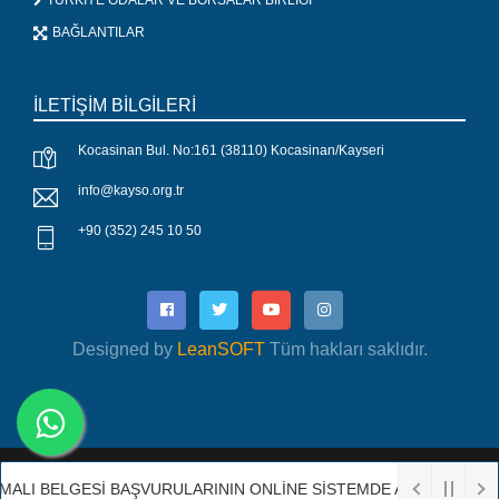
TÜRKİYE ODALAR VE BORSALAR BİRLİĞİ
BAĞLANTILAR
İLETİŞİM BİLGİLERİ
Kocasinan Bul. No:161 (38110) Kocasinan/Kayseri
info@kayso.org.tr
+90 (352) 245 10 50
Designed by
LeanSOFT
Tüm hakları saklıdır.
Copyright 2019 Designed by
Lean SOFT
| Tüm hakları
 MALI BELGESİ BAŞVURULARININ ONLİNE SİSTEMDE ALINMASI
saklıdır.