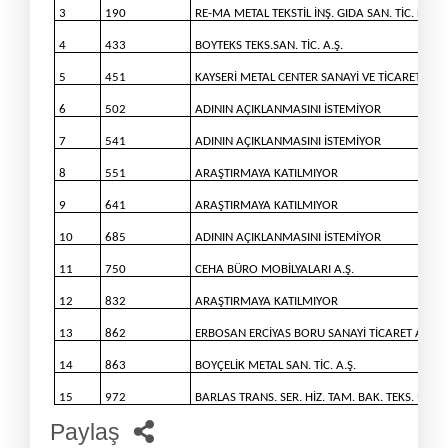
3
190
RE-MA METAL TEKSTİL İNŞ. GIDA SAN. TİC. LTD. Ş
4
433
BOYTEKS TEKS.SAN. TİC. A.Ş.
5
451
KAYSERİ METAL CENTER SANAYİ VE TİCARET A.Ş.
6
502
ADININ AÇIKLANMASINI İSTEMİYOR
7
541
ADININ AÇIKLANMASINI İSTEMİYOR
8
551
ARAŞTIRMAYA KATILMIYOR
9
641
ARAŞTIRMAYA KATILMIYOR
10
685
ADININ AÇIKLANMASINI İSTEMİYOR
11
750
CEHA BÜRO MOBİLYALARI A.Ş.
12
832
ARAŞTIRMAYA KATILMIYOR
13
862
ERBOSAN ERCİYAS BORU SANAYİ TİCARET A.Ş.
14
863
BOYÇELİK METAL SAN. TİC. A.Ş.
15
972
BARLAS TRANS. SER. HİZ. TAM. BAK. TEKS. ULUSL. 
Paylaş