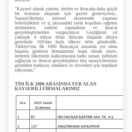
"Kayseri olarak yatırım, üretim ve ihracatta daha güçlü
bir konuma ulaşmak için gayret gösteriyoruz..
Sanayicilerimiz, küresel ekonomide yaşanan
belirsizliklere ve iç piyasadaki zorlu koşullara rağmen
üretmekten, yatırım yapmaktan ve ihracat
gerçekleştirmekten vazgeçmiyor. Geçtiğimiz yıl
yaklaşık 4 milyar dolar ihracata ulaşarak dünya
genelinde 160'dan fazla ülkeye ürün gönderdik.
Türkiye'nin İlk 1000 İhracatçısı arasında yer alma
başarısı gösteren firmalarımız başta olmak üzere,
üreterek ülkemizin kalkınmasına katkı sunan, istihdam
sağlayan ve ihracat gerçekleştiren tüm sanayicilerimizi
gönülden kutluyor, emekleri ve özverileri için teşekkür
ediyorum."
TİM İLK 1000 ARASINDA YER ALAN
KAYSERİLİ FİRMALARIMIZ
Sıra
2025 Genel
Sıralaması
1
87
HES HACILAR ELEKTRİK SAN. TİC. A.Ş.
2
137
ARAŞTIRMAYA KATILMIYOR