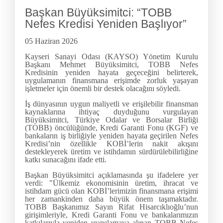
Başkan Büyüksimitci: “TOBB
Nefes Kredisi Yeniden Başlıyor”
05 Haziran 2026
Kayseri Sanayi Odası (KAYSO) Yönetim Kurulu
Başkanı Mehmet Büyüksimitci, TOBB Nefes
Kredisinin yeniden hayata geçeceğini belirterek,
uygulamanın finansmana erişimde zorluk yaşayan
işletmeler için önemli bir destek olacağını söyledi.
İş dünyasının uygun maliyetli ve erişilebilir finansman
kaynaklarına ihtiyaç duyduğunu vurgulayan
Büyüksimitci, Türkiye Odalar ve Borsalar Birliği
(TOBB) öncülüğünde, Kredi Garanti Fonu (KGF) ve
bankaların iş birliğiyle yeniden hayata geçirilen Nefes
Kredisi’nin özellikle KOBİ’lerin nakit akışını
destekleyerek üretim ve istihdamın sürdürülebilirliğine
katkı sunacağını ifade etti.
Başkan Büyüksimitci açıklamasında şu ifadelere yer
verdi: "Ülkemiz ekonomisinin üretim, ihracat ve
istihdam gücü olan KOBİ’lerimizin finansmana erişimi
her zamankinden daha büyük önem taşımaktadır.
TOBB Başkanımız Sayın Rifat Hisarcıklıoğlu’nun
girişimleriyle, Kredi Garanti Fonu ve bankalarımızın
katkılarıyla yeniden uygulamaya alınan TOBB Nefes