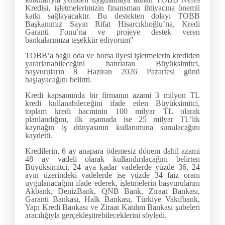
Kredisi, işletmelerimizin finansman ihtiyacına önemli
katkı sağlayacaktır. Bu destekten dolayı TOBB
Başkanımız Sayın Rifat Hisarcıklıoğlu’na, Kredi
Garanti Fonu’na ve projeye destek veren
bankalarımıza teşekkür ediyorum"
TOBB’a bağlı oda ve borsa üyesi işletmelerin krediden
yararlanabileceğini hatırlatan Büyüksimitci,
başvuruların 8 Haziran 2026 Pazartesi günü
başlayacağını belirtti.
Kredi kapsamında bir firmanın azami 3 milyon TL
kredi kullanabileceğini ifade eden Büyüksimitci,
toplam kredi hacminin 100 milyar TL olarak
planlandığını, ilk aşamada ise 25 milyar TL’lik
kaynağın iş dünyasının kullanımına sunulacağını
kaydetti.
Kredilerin, 6 ay anapara ödemesiz dönem dahil azami
48 ay vadeli olarak kullandırılacağını belirten
Büyüksimitci, 24 aya kadar vadelerde yüzde 36, 24
ayın üzerindeki vadelerde ise yüzde 34 faiz oranı
uygulanacağını ifade ederek, işletmelerin başvurularını
Akbank, DenizBank, QNB Bank, Ziraat Bankası,
Garanti Bankası, Halk Bankası, Türkiye Vakıfbank,
Yapı Kredi Bankası ve Ziraat Katılım Bankası şubeleri
aracılığıyla gerçekleştirebileceklerini söyledi.