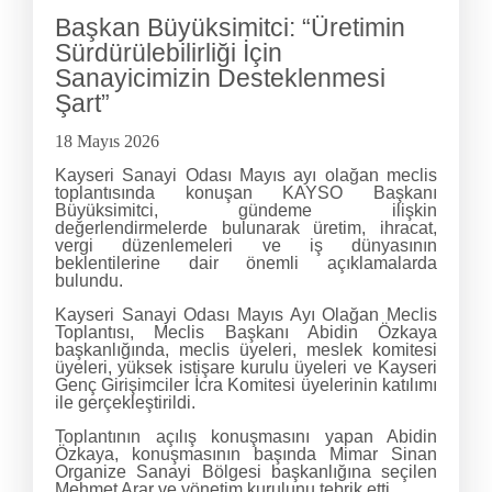
Başkan Büyüksimitci: “Üretimin
Sürdürülebilirliği İçin
Sanayicimizin Desteklenmesi
Şart”
18 Mayıs 2026
Kayseri Sanayi Odası Mayıs ayı olağan meclis
toplantısında konuşan KAYSO Başkanı
Büyüksimitci, gündeme ilişkin
değerlendirmelerde bulunarak üretim, ihracat,
vergi düzenlemeleri ve iş dünyasının
beklentilerine dair önemli açıklamalarda
bulundu.
Kayseri Sanayi Odası Mayıs Ayı Olağan Meclis
Toplantısı, Meclis Başkanı Abidin Özkaya
başkanlığında, meclis üyeleri, meslek komitesi
üyeleri, yüksek istişare kurulu üyeleri ve Kayseri
Genç Girişimciler İcra Komitesi üyelerinin katılımı
ile gerçekleştirildi.
Toplantının açılış konuşmasını yapan Abidin
Özkaya, konuşmasının başında Mimar Sinan
Organize Sanayi Bölgesi başkanlığına seçilen
Mehmet Arar ve yönetim kurulunu tebrik etti.