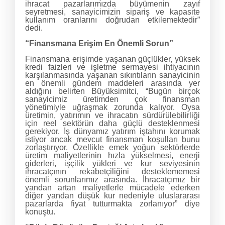
ihracat pazarlarımızda büyümenin zayıf
seyretmesi, sanayicimizin sipariş ve kapasite
kullanım oranlarını doğrudan etkilemektedir”
dedi.
“Finansmana Erişim En Önemli Sorun”
Finansmana erişimde yaşanan güçlükler, yüksek
kredi faizleri ve işletme sermayesi ihtiyacının
karşılanmasında yaşanan sıkıntıların sanayicinin
en önemli gündem maddeleri arasında yer
aldığını belirten Büyüksimitci, “Bugün birçok
sanayicimiz üretimden çok finansman
yönetimiyle uğraşmak zorunda kalıyor. Oysa
üretimin, yatırımın ve ihracatın sürdürülebilirliği
için reel sektörün daha güçlü desteklenmesi
gerekiyor. İş dünyamız yatırım iştahını korumak
istiyor ancak mevcut finansman koşulları bunu
zorlaştırıyor. Özellikle emek yoğun sektörlerde
üretim maliyetlerinin hızla yükselmesi, enerji
giderleri, işçilik yükleri ve kur seviyesinin
ihracatçının rekabetçiliğini desteklememesi
önemli sorunlarımız arasında. İhracatçımız bir
yandan artan maliyetlerle mücadele ederken
diğer yandan düşük kur nedeniyle uluslararası
pazarlarda fiyat tutturmakta zorlanıyor” diye
konuştu.