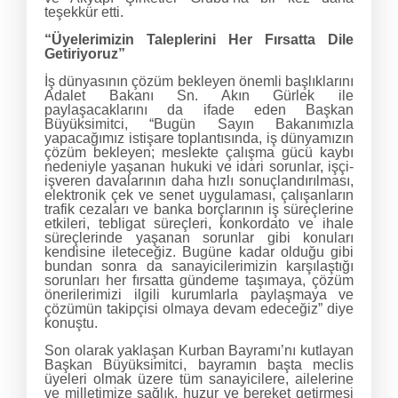
teşekkür etti.
“Üyelerimizin Taleplerini Her Fırsatta Dile
Getiriyoruz”
İş dünyasının çözüm bekleyen önemli başlıklarını
Adalet Bakanı Sn. Akın Gürlek ile
paylaşacaklarını da ifade eden Başkan
Büyüksimitci, “Bugün Sayın Bakanımızla
yapacağımız istişare toplantısında, iş dünyamızın
çözüm bekleyen; meslekte çalışma gücü kaybı
nedeniyle yaşanan hukuki ve idari sorunlar, işçi-
işveren davalarının daha hızlı sonuçlandırılması,
elektronik çek ve senet uygulaması, çalışanların
trafik cezaları ve banka borçlarının iş süreçlerine
etkileri, tebligat süreçleri, konkordato ve ihale
süreçlerinde yaşanan sorunlar gibi konuları
kendisine ileteceğiz. Bugüne kadar olduğu gibi
bundan sonra da sanayicilerimizin karşılaştığı
sorunları her fırsatta gündeme taşımaya, çözüm
önerilerimizi ilgili kurumlarla paylaşmaya ve
çözümün takipçisi olmaya devam edeceğiz” diye
konuştu.
Son olarak yaklaşan Kurban Bayramı’nı kutlayan
Başkan Büyüksimitci, bayramın başta meclis
üyeleri olmak üzere tüm sanayicilere, ailelerine
ve milletimize sağlık, huzur ve bereket getirmesi