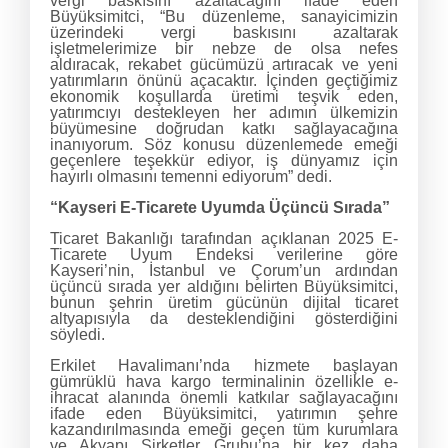
vergi baskısını azaltacağını ifade eden
Büyüksimitci, “Bu düzenleme, sanayicimizin
üzerindeki vergi baskısını azaltarak
işletmelerimize bir nebze de olsa nefes
aldıracak, rekabet gücümüzü artıracak ve yeni
yatırımların önünü açacaktır. İçinden geçtiğimiz
ekonomik koşullarda üretimi teşvik eden,
yatırımcıyı destekleyen her adımın ülkemizin
büyümesine doğrudan katkı sağlayacağına
inanıyorum. Söz konusu düzenlemede emeği
geçenlere teşekkür ediyor, iş dünyamız için
hayırlı olmasını temenni ediyorum” dedi.
“Kayseri E-Ticarete Uyumda Üçüncü Sırada”
Ticaret Bakanlığı tarafından açıklanan 2025 E-
Ticarete Uyum Endeksi verilerine göre
Kayseri’nin, İstanbul ve Çorum’un ardından
üçüncü sırada yer aldığını belirten Büyüksimitci,
bunun şehrin üretim gücünün dijital ticaret
altyapısıyla da desteklendiğini gösterdiğini
söyledi.
Erkilet Havalimanı’nda hizmete başlayan
gümrüklü hava kargo terminalinin özellikle e-
ihracat alanında önemli katkılar sağlayacağını
ifade eden Büyüksimitci, yatırımın şehre
kazandırılmasında emeği geçen tüm kurumlara
ve Akyapı Şirketler Grubu’na bir kez daha