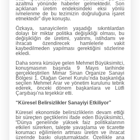
azaltma yönünde haberler gelmektedir. Son
açıklanan üretim endeksindeki eksi yönlü
ivmelenme de bu tezimizin doğruluğuna işaret
etmektedir” diye konuştu.
Özkaya, sanayicilerin yaşadığı sıkıntılardan
dolayı bir miktar politika değişikliği olması, bu
değişikliğin de üretimi, yatırımı, istihdamı ve
ihracatı özendirecek hamlelerle vakit
kaybedilmeden yapılması gerektiğini sözlerine
ekledi.
Daha sonra kürsüye gelen Mehmet Büyüksimitci,
konuşmasının başında 9 Mayıs tarihinde
gerçekleştirilen Mimar Sinan Organize Sanayi
Bölgesi 1. Olağan Genel Kurulu’nda başkanlığa
seçilen Mehmet Arar ve yönetim kurulunu tebrik
ederek, önceki dönem başkanlara ve Lütfi
Çarşıbaşı’na teşekkür etti.
“Küresel Belirsizlikler Sanayiyi Etkiliyor”
Küresel ekonomide belirsizliklerin devam ettiği
bir süreçten geçtiklerini ifade eden Büyüksimitci,
“Dünya genelinde yüksek faiz politikalarının
etkileri sürerken, talepte yavaşlama ve ticarette
korumacı eğilimlerin artması üretim ve ihracat
üzerinde baskı oluşturmaktadır. Özellikle ana