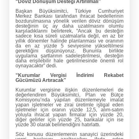
“Döviz Dönüşüm Desteği Artırılmalı”
Başkan Büyüksimitci, Türkiye Cumhuriyet
Merkez Bankası tarafından ihracat bedellerinin
bozdurulmasına yönelik verilen döviz dönüşüm
desteğinin üç ay daha uzatılmasını olumlu
karşıladıklarını belirterek, “Ancak bu desteğin
sadece kısa süreli uzatmalarla değil, en az bir
yıllık dönemler halinde planlanması ve oranının
da en az yüzde 5 seviyesine yükseltilmesi
gerektiğini düşünüyoruz. Bununla birlikte
uygulama şartlarının sadeleştirilmesi, desteğin
daha erişilebilir hale getirilmesinde önemli rol
oynayacaktır” dedi.
“Kurumlar Vergisi İndirimi Rekabet
Gücümüzü Artıracak”
Kurumlar vergisine ilişkin düzenlemeleri de
değerlendiren Büyüksimitci, Plan ve Bütçe
Komisyonu’nda yapılan düzenlemeyle imalat
yapan işletmeler ve zirai üretimle iştigal eden
işletmeler için oranın yüzde 12,5, alım-satım
yoluyla ihracat yapan firmalar için yüzde 20,
diğer gelirler için yüzde 25, bankalar için ise
yüzde 30 olarak belirlendiğini hatırlattı.
Söz konusu düzenlemenin sanayici üzerindeki