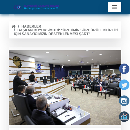
HABERLER
BAŞKAN BÜYÜKSIMITCI: “ÜRETIMIN SÜRDÜRÜLEBILIRLIĞI
İÇIN SANAYICIMIZIN DESTEKLENMESI ŞART”