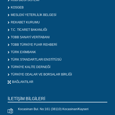
KOBİ BİLGİ SİSTEMİ
KOSGEB
MESLEKİ YETERLİLİK BELGESİ
REKABET KURUMU
T.C. TİCARET BAKANLIĞI
TOBB SANAYİ VERİTABANI
TOBB TÜRKİYE FUAR REHBERİ
TÜRK EXİMBANK
TÜRK STANDARTLARI ENSTİTÜSÜ
TÜRKİYE KALİTE DERNEĞİ
TÜRKİYE ODALAR VE BORSALAR BİRLİĞİ
BAĞLANTILAR
İLETİŞİM BİLGİLERİ
Kocasinan Bul. No:161 (38110) Kocasinan/Kayseri