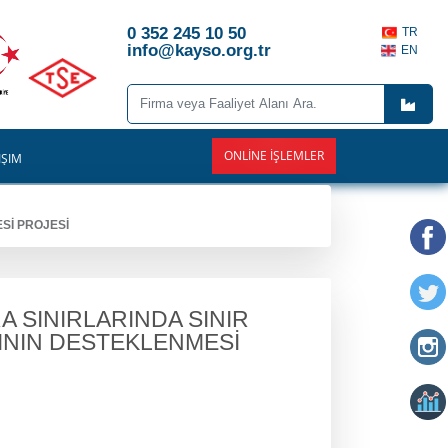
0 352 245 10 50
TR
info@kayso.org.tr
EN
ONLINE İŞLEMLER
İŞİM
Sİ PROJESİ
 SINIRLARINDA SINIR
ININ DESTEKLENMESİ