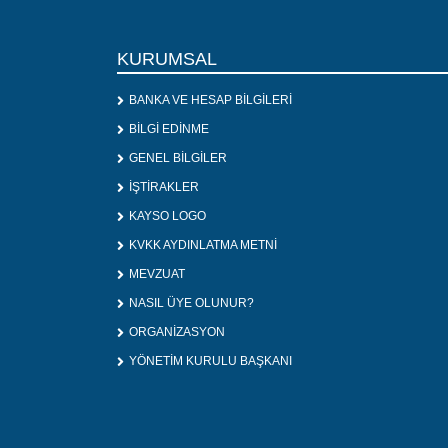
KURUMSAL
BANKA VE HESAP BİLGİLERİ
BİLGİ EDİNME
GENEL BİLGİLER
İŞTİRAKLER
KAYSO LOGO
KVKK AYDINLATMA METNİ
MEVZUAT
NASIL ÜYE OLUNUR?
ORGANİZASYON
YÖNETİM KURULU BAŞKANI