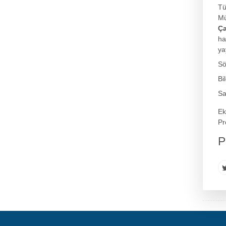
Tü
Mü
Ça
ha
ya
Sö
Bi
Sa
Ek
Pr
P