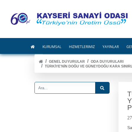
KURUMSAL
HİZMETLERİMİZ
YAYINLAR
GE
GENEL DUYURULAR
ODA DUYURULARI
TÜRKİYE'NİN DOĞU VE GÜNEYDOĞU KARA SINIRL
T
Y
P
27
Sa