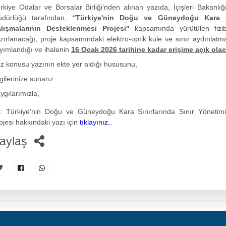
rkiye Odalar ve Borsalar Birliği’nden alınan yazıda, İçişleri Bakanl
dürlüğü tarafından,
‘'Türkiye'nin Doğu ve Güneydoğu Kara Sı
lışmalarının Desteklenmesi Projesi''
kapsamında yürütülen fizibil
zırlanacağı, proje kapsamındaki elektro-optik kule ve sınır aydınlatma
yımlandığı ve ihalenin
16 Ocak 2026 tarihine kadar erişime açık ola
z konusu yazının ekte yer aldığı hususunu,
lgilerinize sunarız.
ygılarımızla,
: Türkiye'nin Doğu ve Güneydoğu Kara Sınırlarında Sınır Yönetimi
ojesi hakkındaki yazı için
tıklayınız..
aylaş