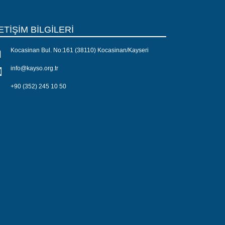
ETİŞİM BİLGİLERİ
Kocasinan Bul. No:161 (38110) Kocasinan/Kayseri
info@kayso.org.tr
+90 (352) 245 10 50