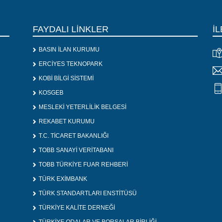
FAYDALI LİNKLER
İL
BASIN İLAN KURUMU
ERCİYES TEKNOPARK
KOBİ BİLGİ SİSTEMİ
KOSGEB
MESLEKİ YETERLİLİK BELGESİ
REKABET KURUMU
T.C. TİCARET BAKANLIĞI
TOBB SANAYİ VERİTABANI
TOBB TÜRKİYE FUAR REHBERİ
TÜRK EXİMBANK
TÜRK STANDARTLARI ENSTİTÜSÜ
TÜRKİYE KALİTE DERNEĞİ