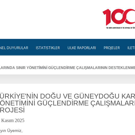
NEL DUYURULAR
İSTATİSTİKLER
ÜLKE RAPORLARI
PROJELER
İLET
ARINDA SINIR YÖNETİMİNİ GÜÇLENDİRME ÇALIŞMALARININ DESTEKLENME
ÜRKİYE'NİN DOĞU VE GÜNEYDOĞU KARA
ÖNETİMİNİ GÜÇLENDİRME ÇALIŞMALAR
ROJESİ
 Kasım 2025
yın Üyemiz,