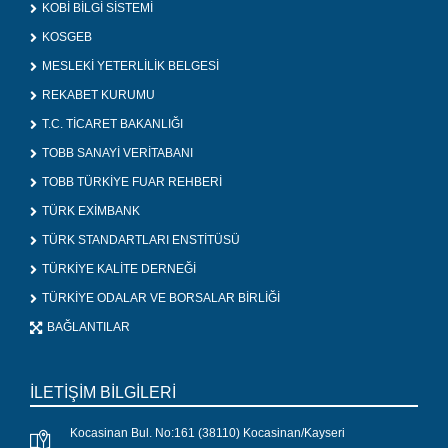
KOBİ BİLGİ SİSTEMİ
KOSGEB
MESLEKİ YETERLİLİK BELGESİ
REKABET KURUMU
T.C. TİCARET BAKANLIĞI
TOBB SANAYİ VERİTABANI
TOBB TÜRKİYE FUAR REHBERİ
TÜRK EXİMBANK
TÜRK STANDARTLARI ENSTİTÜSÜ
TÜRKİYE KALİTE DERNEĞİ
TÜRKİYE ODALAR VE BORSALAR BİRLİĞİ
BAĞLANTILAR
İLETİŞİM BİLGİLERİ
Kocasinan Bul. No:161 (38110) Kocasinan/Kayseri