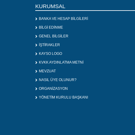
KURUMSAL
BANKA VE HESAP BİLGİLERİ
BİLGİ EDİNME
GENEL BİLGİLER
İŞTİRAKLER
KAYSO LOGO
KVKK AYDINLATMA METNİ
MEVZUAT
NASIL ÜYE OLUNUR?
ORGANİZASYON
YÖNETİM KURULU BAŞKANI