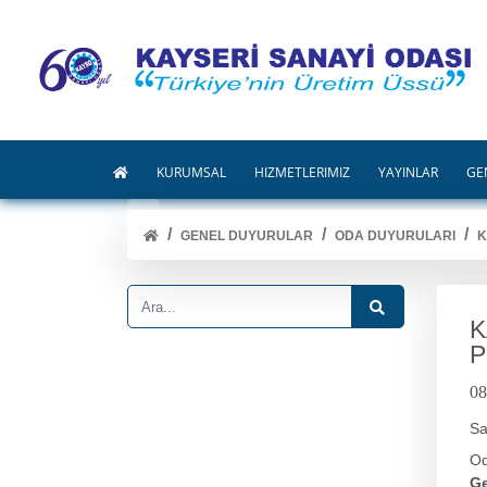
KURUMSAL
HİZMETLERİMİZ
YAYINLAR
GE
GENEL DUYURULAR
ODA DUYURULARI
K
K
P
08
Sa
Od
Ge