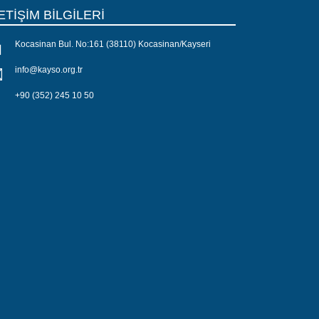
ETİŞİM BİLGİLERİ
Kocasinan Bul. No:161 (38110) Kocasinan/Kayseri
info@kayso.org.tr
+90 (352) 245 10 50