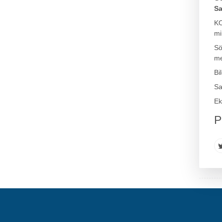
Sa
KO
mi
Sö
me
Bi
Sa
Ek
P