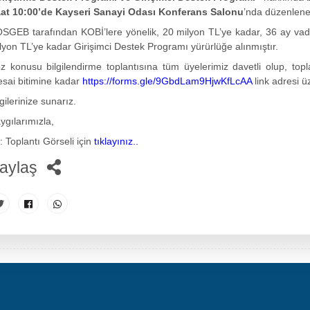
at 10:00’de Kayseri Sanayi Odası Konferans Salonu
’nda
düzenlenec
SGEB tarafından KOBİ’lere yönelik, 20 milyon TL’ye kadar, 36 ay vadel
lyon TL’ye kadar Girişimci Destek Programı yürürlüğe alınmıştır.
z konusu bilgilendirme toplantısına tüm üyelerimiz davetli olup, top
sai bitimine kadar
https://forms.gle/9GbdLam9HjwKfLcAA
link adresi ü
lgilerinize sunarız.
ygılarımızla,
: Toplantı Görseli için
tıklayınız..
aylaş