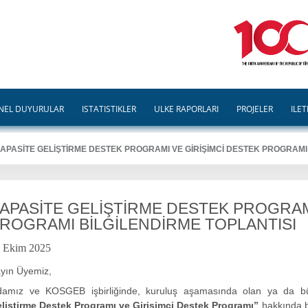
NEL DUYURULAR
İSTATİSTİKLER
ÜLKE RAPORLARI
PROJELER
İLET
APASİTE GELİŞTİRME DESTEK PROGRAMI VE GİRİŞİMCİ DESTEK PROGRAMI
APASİTE GELİŞTİRME DESTEK PROGRAMI
ROGRAMI BİLGİLENDİRME TOPLANTISI
 Ekim 2025
yın Üyemiz,
amız ve KOSGEB işbirliğinde, kuruluş aşamasında olan ya da büy
liştirme Destek Programı ve Girişimci Destek Programı”
hakkında bi