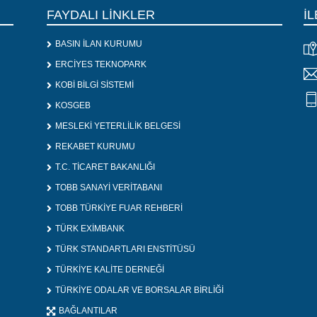
FAYDALI LİNKLER
İL
BASIN İLAN KURUMU
ERCİYES TEKNOPARK
KOBİ BİLGİ SİSTEMİ
KOSGEB
MESLEKİ YETERLİLİK BELGESİ
REKABET KURUMU
T.C. TİCARET BAKANLIĞI
TOBB SANAYİ VERİTABANI
TOBB TÜRKİYE FUAR REHBERİ
TÜRK EXİMBANK
TÜRK STANDARTLARI ENSTİTÜSÜ
TÜRKİYE KALİTE DERNEĞİ
TÜRKİYE ODALAR VE BORSALAR BİRLİĞİ
BAĞLANTILAR