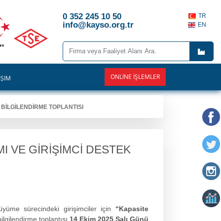
0 352 245 10 50
TR
info@kayso.org.tr
EN
ONLINE İŞLEMLER
İŞİM
 BİLGİLENDİRME TOPLANTISI
 VE GİRİŞİMCİ DESTEK
üme sürecindeki girişimciler için
“Kapasite
lgilendirme toplantısı
14 Ekim 2025 Salı Günü