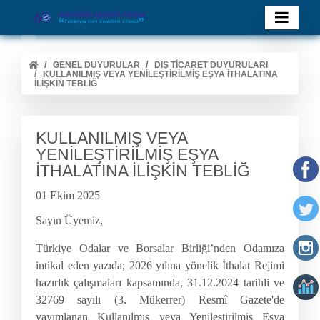
GENEL DUYURULAR
DIŞ TİCARET DUYURULARI
KULLANILMIŞ VEYA YENİLEŞTİRİLMİŞ EŞYA İTHALATINA
İLİŞKİN TEBLİĞ
KULLANILMIŞ VEYA
YENİLEŞTİRİLMİŞ EŞYA
İTHALATINA İLİŞKİN TEBLİĞ
01 Ekim 2025
Sayın Üyemiz,
Türkiye Odalar
ve Borsalar Birliği’nden Odamıza
intikal eden yazıda; 2026 yılına yönelik İthalat Rejimi
hazırlık çalışmaları kapsamında, 31.12.2024 tarihli ve
32769 sayılı (3. Mükerrer) Resmî Gazete'de
yayımlanan Kullanılmış veya Yenileştirilmiş Eşya