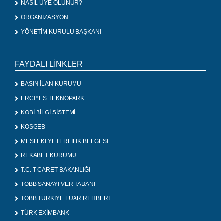
NASIL ÜYE OLUNUR?
ORGANİZASYON
YÖNETİM KURULU BAŞKANI
FAYDALI LİNKLER
BASIN İLAN KURUMU
ERCİYES TEKNOPARK
KOBİ BİLGİ SİSTEMİ
KOSGEB
MESLEKİ YETERLİLİK BELGESİ
REKABET KURUMU
T.C. TİCARET BAKANLIĞI
TOBB SANAYİ VERİTABANI
TOBB TÜRKİYE FUAR REHBERİ
TÜRK EXİMBANK