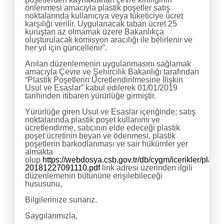
önlenmesi amacıyla plastik poşetler satış
noktalarında kullanıcıya veya tüketiciye ücret
karşılığı verilir. Uygulanacak taban ücret 25
kuruştan az olmamak üzere Bakanlıkça
oluşturulacak komisyon aracılığı ile belirlenir ve
her yıl için güncellenir”.
Anılan düzenlemenin uygulanmasını sağlamak
amacıyla Çevre ve Şehircilik Bakanlığı tarafından
“Plastik Poşetlerin Ücretlendirilmesine İlişkin
Usul ve Esaslar” kabul edilerek 01/01/2019
tarihinden itibaren yürürlüğe girmiştir.
Yürürlüğe giren Usul ve Esaslar içeriğinde; satış
noktalarında plastik poşet kullanımı ve
ücretlendirme, satıcının elde edeceği plastik
poşet ücretinin beyan ve ödenmesi, plastik
poşetlerin barkodlanması ve sair hükümler yer
almakta
olup
https://webdosya.csb.gov.tr/db/cygm/icerikler/pla
20181227091110.pdf
link adresi üzerinden ilgili
düzenlemenin bütününe erişilebileceği
hususunu,
Bilgilerinize sunarız.
Saygılarımızla,