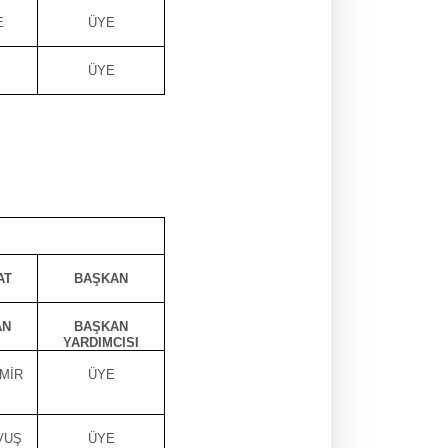
E
ÜYE
ÜYE
AT
BAŞKAN
AN
BAŞKAN
YARDIMCISI
MİR
ÜYE
VUŞ
ÜYE