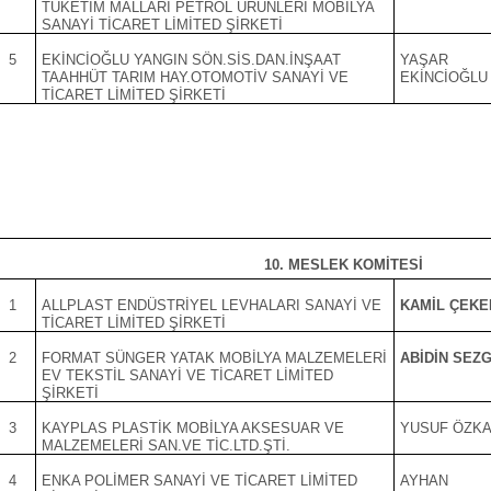
TÜKETİM MALLARI PETROL ÜRÜNLERİ MOBİLYA
SANAYİ TİCARET LİMİTED ŞİRKETİ
5
EKİNCİOĞLU YANGIN SÖN.SİS.DAN.İNŞAAT
YAŞAR
TAAHHÜT TARIM HAY.OTOMOTİV SANAYİ VE
EKİNCİOĞLU
TİCARET LİMİTED ŞİRKETİ
10. MESLEK KOMİTESİ
1
ALLPLAST ENDÜSTRİYEL LEVHALARI SANAYİ VE
KAMİL ÇEKE
TİCARET LİMİTED ŞİRKETİ
2
FORMAT SÜNGER YATAK MOBİLYA MALZEMELERİ
ABİDİN SEZG
EV TEKSTİL SANAYİ VE TİCARET LİMİTED
ŞİRKETİ
3
KAYPLAS PLASTİK MOBİLYA AKSESUAR VE
YUSUF ÖZK
MALZEMELERİ SAN.VE TİC.LTD.ŞTİ.
4
ENKA POLİMER SANAYİ VE TİCARET LİMİTED
AYHAN