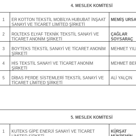
4. MESLEK KOMİTESİ
1
ER KOTTON TEKSTİL MOBİLYA HUBUBAT İNŞAAT
MEMİŞ URS
SANAYİ VE TİCARET LİMİTED ŞİRKETİ
2
ROLTEKS ELYAF TEKNİK TEKSTİL SANAYİ VE
ÇAĞLAR
TİCARET ANONİM ŞİRKETİ
SOYSARAÇ
3
BOYTEKS TEKSTİL SANAYİ VE TİCARET ANONİM
MEHMET YIL
ŞİRKETİ
4
HİS TEKSTİL SANAYİ VE TİCARET ANONİM
MEHMET BE
ŞİRKETİ
5
DİBAS PERDE SİSTEMLERİ TEKSTİL SANAYİ VE
ALİ YALÇIN
TİCARET LİMİTED ŞİRKETİ
5. MESLEK KOMİTESİ
1
KUTEKS GİPE ENERJİ SANAYİ VE TİCARET
KÜRŞAT