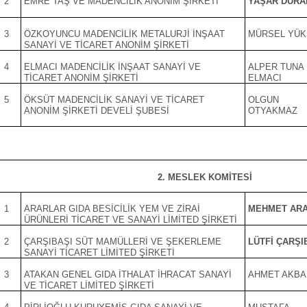
2
EMRE TAŞ VE MADENCİLİK ANONİM ŞİRKETİ
YAŞAR DURA
3
ÖZKOYUNCU MADENCİLİK METALURJİ İNŞAAT
MÜRSEL YÜK
SANAYİ VE TİCARET ANONİM ŞİRKETİ
4
ELMACI MADENCİLİK İNŞAAT SANAYİ VE
ALPER TUNA
TİCARET ANONİM ŞİRKETİ
ELMACI
5
ÖKSÜT MADENCİLİK SANAYİ VE TİCARET
OLGUN
ANONİM ŞİRKETİ DEVELİ ŞUBESİ
OTYAKMAZ
2. MESLEK KOMİTESİ
1
ARARLAR GIDA BESİCİLİK YEM VE ZİRAİ
MEHMET AR
ÜRÜNLERİ TİCARET VE SANAYİ LİMİTED ŞİRKETİ
2
ÇARŞIBAŞI SÜT MAMÜLLERİ VE ŞEKERLEME
LÜTFİ ÇARŞI
SANAYİ TİCARET LİMİTED ŞİRKETİ
3
ATAKAN GENEL GIDA İTHALAT İHRACAT SANAYİ
AHMET AKBA
VE TİCARET LİMİTED ŞİRKETİ