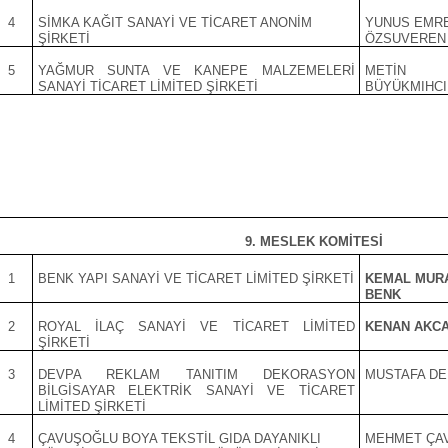
4
SİMKA KAĞIT SANAYİ VE TİCARET ANONİM
YUNUS EMR
ŞİRKETİ
ÖZSUVEREN
5
YAĞMUR SUNTA VE KANEPE MALZEMELERİ
METİN
SANAYİ TİCARET LİMİTED ŞİRKETİ
BÜYÜKMIHCI
9. MESLEK KOMİTESİ
1
BENK YAPI SANAYİ VE TİCARET LİMİTED ŞİRKETİ
KEMAL MUR
BENK
2
ROYAL İLAÇ SANAYİ VE TİCARET LİMİTED
KENAN AKC
ŞİRKETİ
3
DEVPA REKLAM TANITIM DEKORASYON
MUSTAFA DE
BİLGİSAYAR ELEKTRİK SANAYİ VE TİCARET
LİMİTED ŞİRKETİ
4
ÇAVUŞOĞLU BOYA TEKSTİL GIDA DAYANIKLI
MEHMET ÇA