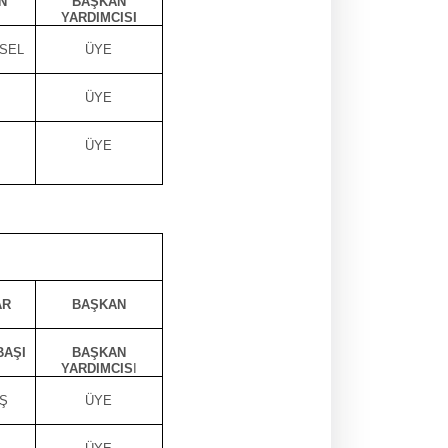
N
BAŞKAN
YARDIMCISI
SEL
ÜYE
ÜYE
ÜYE
AR
BAŞKAN
BAŞI
BAŞKAN
YARDIMCIS
I
Ş
ÜYE