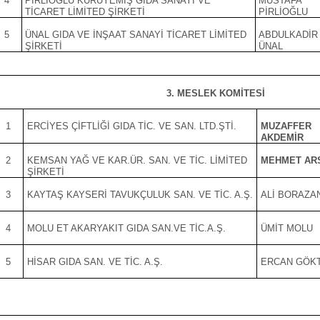
4
PİRLİOĞLU KURUYEMİŞ GIDA SANAYİ VE
MUSTAFA
TİCARET LİMİTED ŞİRKETİ
PİRLİOĞLU
5
ÜNAL GIDA VE İNŞAAT SANAYİ TİCARET LİMİTED
ABDULKADİR
ŞİRKETİ
ÜNAL
3. MESLEK KOMİTESİ
1
ERCİYES ÇİFTLİĞİ GIDA TİC. VE SAN. LTD.ŞTİ.
MUZAFFER
AKDEMİR
2
KEMSAN YAĞ VE KAR.ÜR. SAN. VE TİC. LİMİTED
MEHMET AR
ŞİRKETİ
3
KAYTAŞ KAYSERİ TAVUKÇULUK SAN. VE TİC. A.Ş.
ALİ BORAZA
4
MOLU ET AKARYAKIT GIDA SAN.VE TİC.A.Ş.
ÜMİT MOLU
5
HİSAR GIDA SAN. VE TİC. A.Ş.
ERCAN GÖK