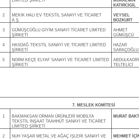
LİMİTED ŞİRKETİ
MÜKREMİN
KATIRCIGİL
2
MEKİK HALI EV TEKSTİL SANAYİ VE TİCARET
VEYSEL
A.Ş.
BOZKURT
3
GÜMÜŞCÜĞLU GİYİM SANAYİ TİCARET LİMİTED
AHMET
ŞİRKETİ
GÜMÜŞCÜ
4
HASDAĞ TEKSTİL SANAYİ VE TİCARET LİMİTED
HAZAR
ŞİRKETİ
SARAÇOĞLU
5
NORM KEÇE ELYAF SANAYİ VE TİCARET LİMİTED
ABDULKADİ
ŞİRKETİ
TELTELİCİ
7. MESLEK KOMİTESİ
1
BAKMAKSAN ORMAN ÜRÜNLERİ MOBİLYA
MURAT BAKT
TEKSTİL İNŞAAT TAAHHÜT SANAYİ VE TİCARET
LİMİTED ŞİRKETİ
2
NUH YAŞAR METAL VE AĞAÇ İŞLERİ SANAYİ VE
MEHMET İÇİ