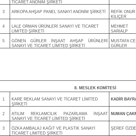
TİCARET ANONİM ŞİRKETİ
3
ARKOPA AHŞAP PANEL SANAYİ ANONİM ŞİRKETİ
REFİK ONUR
KILIÇER
4
LALE ORMAN ÜRÜNLERİ SANAYİ VE TİCARET
MEHMET
LİMİTED ŞİRKETİ
SARIALP
5
GÖNEN GÜRLER İNŞAAT AHŞAP ÜRÜNLERİ
MUSTAFA C
SANAYİ VE TİCARET LİMİTED ŞİRKETİ
GÜRLER
8. MESLEK KOMİTESİ
1
KARE REKLAM SANAYİ VE TİCARET LİMİTED
KADİR BAYR
ŞİRKETİ
2
ATILIM REKLAMCILIK PAZARLAMA İNŞAAT
NUMAN ÇAK
SANAYİ VE TİCARET LİMİTED ŞİRKETİ
3
ÖZKA AMBALAJ KAĞIT VE PLASTİK SANAYİ
ŞEREF ÖZD
TİCARET LİMİTED ŞİRKETİ