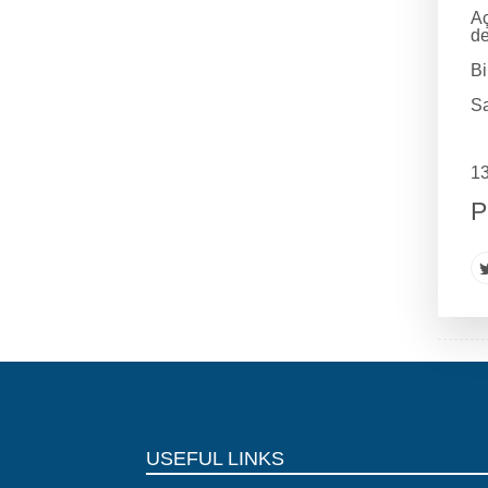
Aç
de
Bi
Sa
13
P
USEFUL LINKS