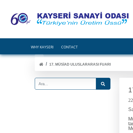
WHY KAYSERİ
CONTACT
17. MÜSİAD ULUSLARARASI FUARI
1
22
Sa
Mü
ta
Me