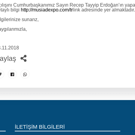
ılışını Cumhurbaşkanımız Sayın Recep Tayyip Erdoğan’ın yapac
taylı bilgi
http://musiadexpo.com/tr
link adresinde yer almaktadır.
lgilerinize sunarız,
ygılarımızla,
.11.2018
aylaş
İLETİŞİM BİLGİLERİ