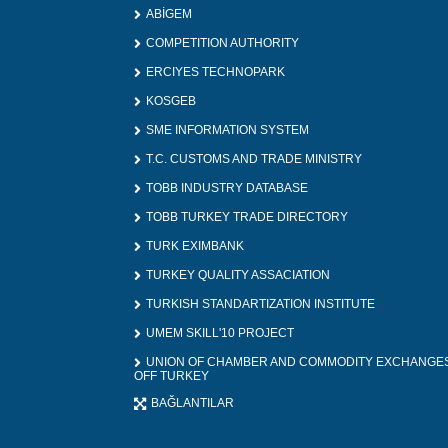
ABİGEM
COMPETITION AUTHORITY
ERCIYES TECHNOPARK
KOSGEB
SME INFORMATION SYSTEM
T.C. CUSTOMS AND TRADE MINISTRY
TOBB INDUSTRY DATABASE
TOBB TURKEY TRADE DIRECTORY
TURK EXIMBANK
TURKEY QUALITY ASSACIATION
TURKISH STANDARTIZATION INSTITUTE
UMEM SKILL'10 PROJECT
UNION OF CHAMBER AND COMMODITY EXCHANGE
OFF TURKEY
BAĞLANTILAR