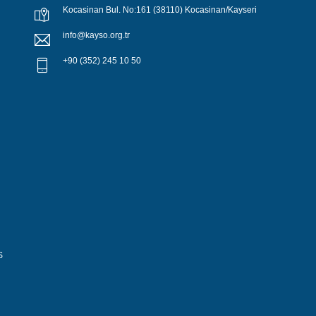
Kocasinan Bul. No:161 (38110) Kocasinan/Kayseri
info@kayso.org.tr
+90 (352) 245 10 50
S